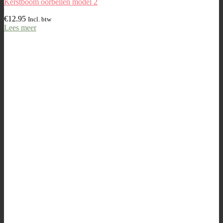
Kerstboom oorbellen model 2
€
12.95
Incl. btw
Lees meer