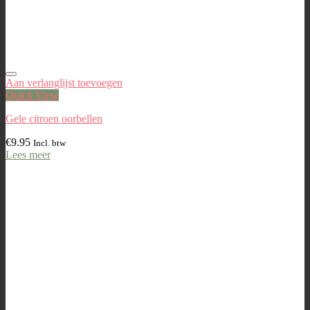
Aan verlanglijst toevoegen
Quick View
Gele citroen oorbellen
€
9.95
Incl. btw
Lees meer