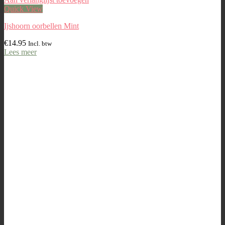
Quick View
Ijshoorn oorbellen Mint
€
14.95
Incl. btw
Lees meer