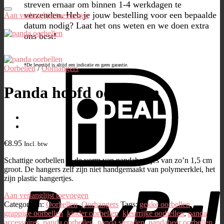
streven ernaar om binnen 1-4 werkdagen te
verzenden. Heb je jouw bestelling voor een bepaalde
Aan verlanglijst toevoegen
datum nodig? Laat het ons weten en we doen extra
ons best!
*De levertijd is altijd een indicatie en geen garantie.
Oorbellen
/
Oorhangers
Panda hoofd oorbellen
€
8.95
Incl. btw
Schattige oorbellen in de vorm van pandabeertjes van zo’n 1,5 cm
groot. De hangers zelf zijn niet handgemaakt van polymeerklei, het
zijn plastic hangertjes.
Aan verlanglijst toevoegen
Categorieën:
Oorbellen
,
Oorhangers
Tags:
gekke oorbellen
,
grappige oorbellen
,
kinder oorbellen
,
kleurrijke oorbellen
,
panda
accessoires
,
panda oorbellen
,
panda sieraden
,
pandabeer oorbellen
,