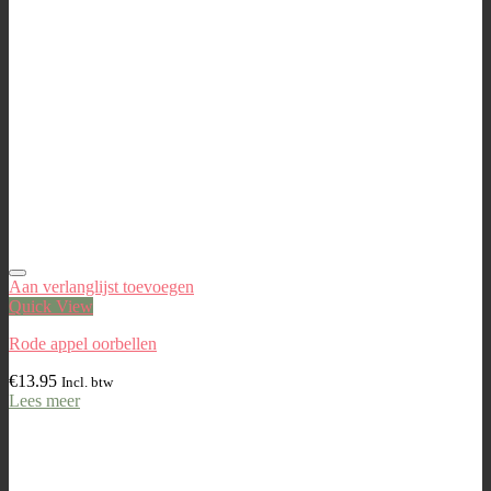
Aan verlanglijst toevoegen
Quick View
Rode appel oorbellen
€
13.95
Incl. btw
Lees meer