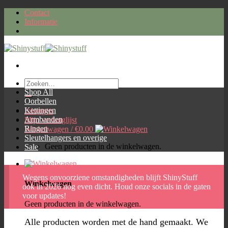
Skip
Contact
to
Informatie
content
Zoeken
naar:
Shop All
Oorbellen
Kettingen
Inloggen
Armbanden
Mijn verlanglijst
Ringen
Winkelwagen /
€
0.00
Sleutelhangers en overige
Geen producten in de winkelwagen.
Sale
Wegens onvoorziene omstandigheden blijft ShinyStuff
Winkelwagen
ook in 2026 nog even dicht. Houd onze socials in de gaten
voor updates!
Geen producten in de winkelwagen.
Alle producten worden met de hand gemaakt. We