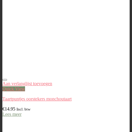
Aan verlanglijst toevoegen
Quick View
Taartpuntjes oorstekers monchoutaart
€
14.95
Incl. btw
Lees meer