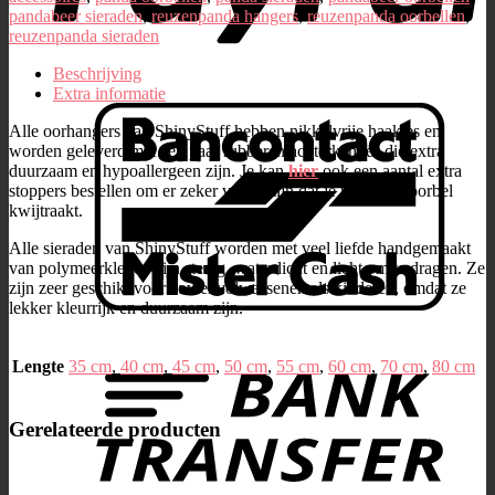
pandabeer sieraden
,
reuzenpanda hangers
,
reuzenpanda oorbellen
,
reuzenpanda sieraden
Beschrijving
Extra informatie
Alle oorhangers van ShinyStuff hebben nikkelvrije haakjes en
worden geleverd met een paar rubberen achterkantjes die extra
duurzaam en hypoallergeen zijn. Je kan
hier
ook een aantal extra
stoppers bestellen om er zeker van te zijn dat je nooit een oorbel
kwijtraakt.
Alle sieraden van ShinyStuff worden met veel liefde handgemaakt
van polymeerklei en zijn stevig, waterdicht en licht om te dragen. Ze
zijn zeer geschikt voor zowel volwassenen als kinderen, omdat ze
lekker kleurrijk en duurzaam zijn.
Lengte
35 cm
,
40 cm
,
45 cm
,
50 cm
,
55 cm
,
60 cm
,
70 cm
,
80 cm
Gerelateerde producten