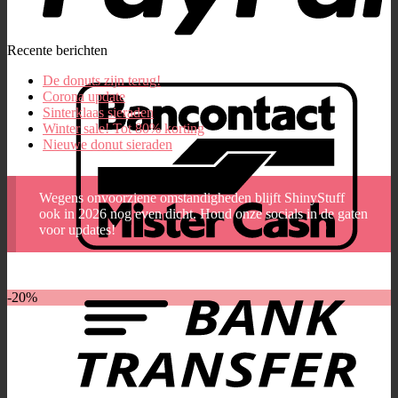
Recente berichten
De donuts zijn terug!
Corona update
Sinterklaas sieraden
Winter sale! Tot 80% korting
Nieuwe donut sieraden
Wegens onvoorziene omstandigheden blijft ShinyStuff
ook in 2026 nog even dicht. Houd onze socials in de gaten
voor updates!
-20%