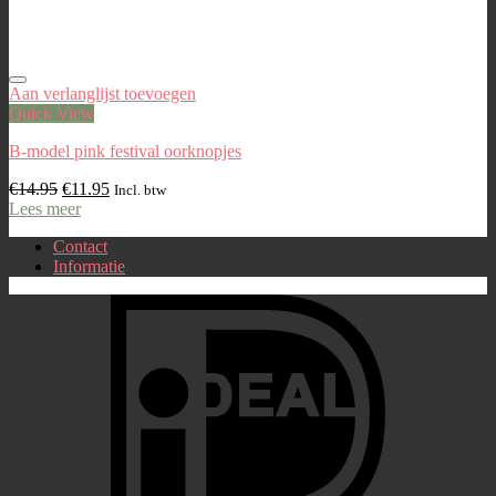
Aan verlanglijst toevoegen
Quick View
B-model pink festival oorknopjes
€
14.95
€
11.95
Incl. btw
Lees meer
Contact
Informatie