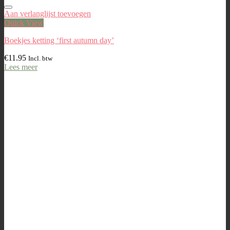
Aan verlanglijst toevoegen
Quick View
Boekjes ketting ‘first autumn day’
€
11.95
Incl. btw
Lees meer