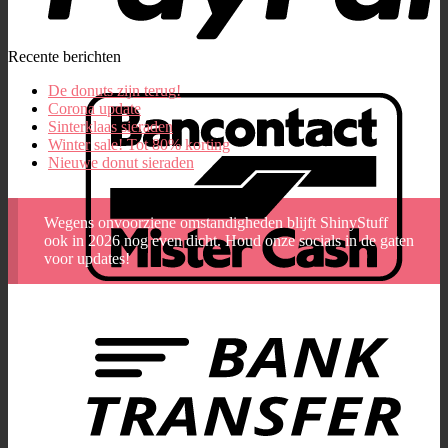
Recente berichten
De donuts zijn terug!
Corona update
Sinterklaas sieraden
Winter sale! Tot 80% korting
Nieuwe donut sieraden
Wegens onvoorziene omstandigheden blijft ShinyStuff
ook in 2026 nog even dicht. Houd onze socials in de gaten
voor updates!