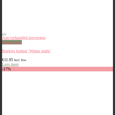
Aan verlanglijst toevoegen
Quick View
Boekjes ketting ‘Winter night’
€
11.95
Incl. btw
Lees meer
-17%