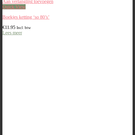
Aan verlanglijst toevoegen
Quick View
Boekjes ketting ‘so 80’s’
€
11.95
Incl. btw
Lees meer