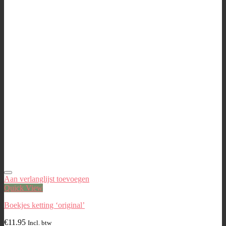
Aan verlanglijst toevoegen
Quick View
Boekjes ketting ‘original’
€
11.95
Incl. btw