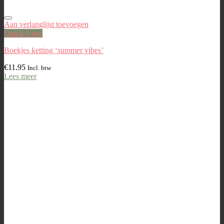
Aan verlanglijst toevoegen
Quick View
Boekjes ketting ‘summer vibes’
€
11.95
Incl. btw
Lees meer