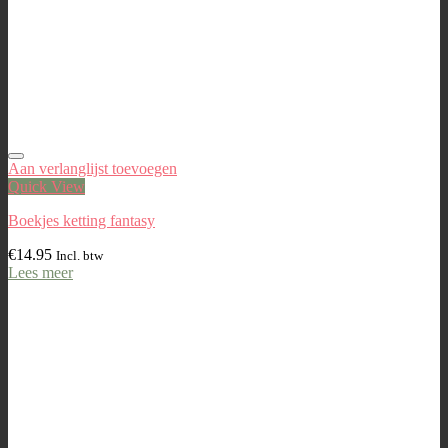
Aan verlanglijst toevoegen
Quick View
Boekjes ketting fantasy
€
14.95
Incl. btw
Lees meer