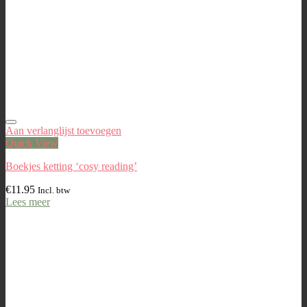
Aan verlanglijst toevoegen
Quick View
Boekjes ketting ‘cosy reading’
€
11.95
Incl. btw
Lees meer